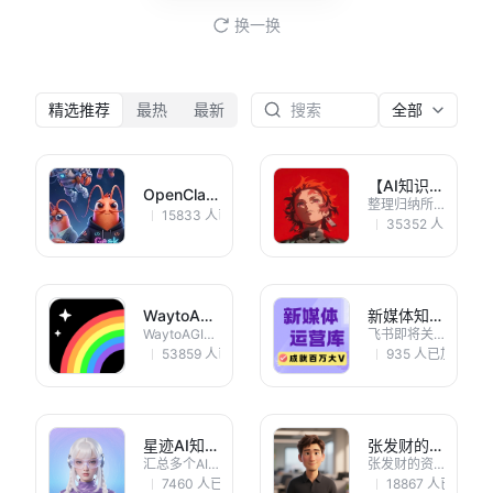
换一换
精选推荐
最热
最新
全部
【AI知识库】Work-Fisher
OpenClaw x 飞书官方修炼指南
整理归纳所有课程资料，免费分享大家入门AI世界
15833
王大仙
人已加入
免费
35352
Work-Fisher
人已加入
WaytoAGI ｜ 通往AGI之路
新媒体知识库
WaytoAGI（通往 AGI 之路） 是致力于人工智能学习的知识库与社区平台，提供系统全面的 AI 学习路径，整合资源、组织实践活动。覆盖近 900 万学习者，知识库访问量超 8000 万次，联动 180 所高校及 100 + 企业，举办 500 + 场活动。
飞书即将关闭知识库功能。加我微信：yg555595 带你进千人社群 精选 2026 年全网最新编导/运营/剪辑/投流/直播等新媒体资料。
53859
🌈AJ
人已加入
免费
935
盐城杨过
人已加入
¥
星迹AI知识阁
张发财的电商运营资料库
汇总多个AI实践案例，让AI落地到各行各业
张发财的资料库主要围绕平台实战与打法、核心专业能力矩阵、战略认知与职业成长三大核心模块构建。 它覆盖淘宝、京东、拼多多、抖音、小红书等主流平台，提供从底层逻辑到最新玩法的实战指南。 ✅如果你想加入我们的问答群：可以关注微信公众号「财哥的电商思维」
7460
毛丽
人已加入
免费
18867
张发财（加好友请
人已加入